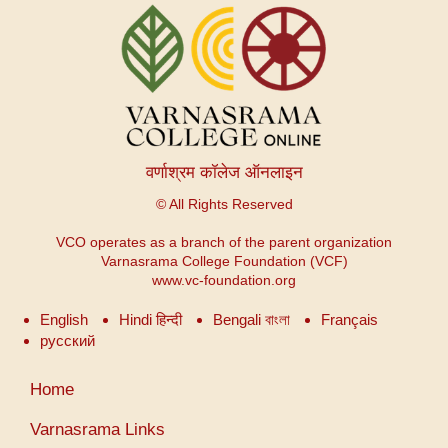
वर्णाश्रम कॉलेज ऑनलाइन
© All Rights Reserved
VCO operates as a branch of the parent organization
Varnasrama College Foundation (VCF)
www.vc-foundation.org
English
Hindi हिन्दी
Bengali বাংলা
Français
русский
Menu
Home
du
compte
Varnasrama Links