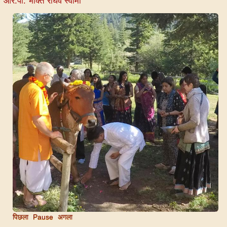
आर.पी. भक्ति राघव स्वामी
पिछला
Pause
अगला