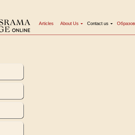
Articles
About Us
Contact us
Образов
Main
menu