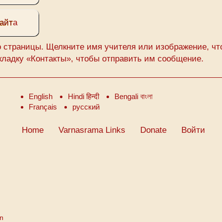
айт
а
о страницы. Щелкните имя учителя или изображение, ч
вкладку «Контакты», чтобы отправить им сообщение.
English
Hindi हिन्दी
Bengali বাংলা
Français
русский
Home
Varnasrama Links
Donate
Войти
on