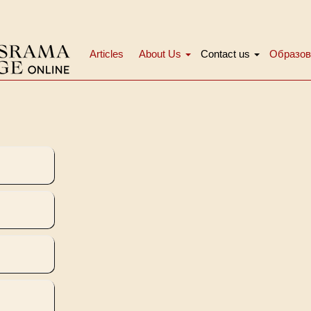
Articles
About Us
Contact us
Образов
Main
menu