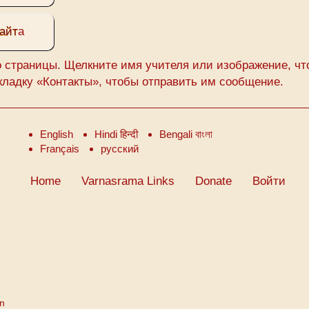
айт
а
о страницы. Щелкните имя учителя или изображение, ч
вкладку «Контакты», чтобы отправить им сообщение.
English
Hindi हिन्दी
Bengali বাংলা
Français
русский
Home
Varnasrama Links
Donate
Войти
on