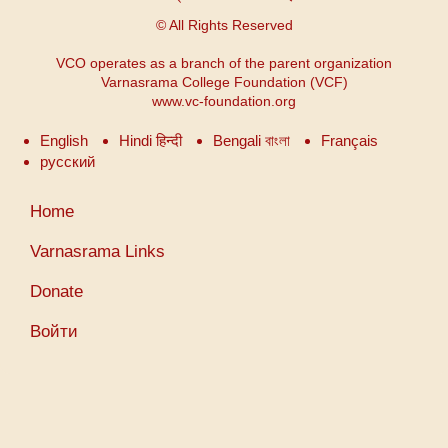
© All Rights Reserved
VCO operates as a branch of the parent organization
Varnasrama College Foundation (VCF)
www.vc-foundation.org
English
Hindi हिन्दी
Bengali বাংলা
Français
русский
Меню
Home
учетной
записи
Varnasrama Links
пользователя
Donate
Войти