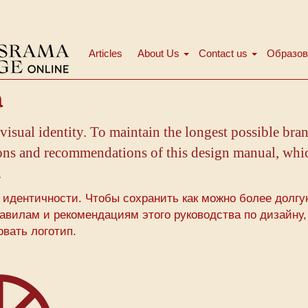
Articles
About Us
Contact us
Образов
Main
menu
а
isual identity. To maintain the longest possible bran
ions and recommendations of this design manual, whi
.
 идентичности. Чтобы сохранить как можно более долг
авилам и рекомендациям этого руководства по дизайну,
овать логотип.