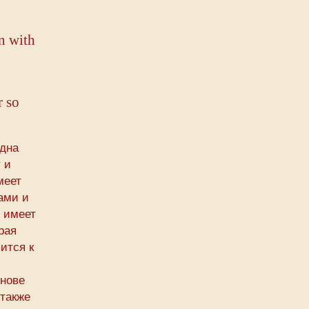
n with
r so
Одна
 и
меет
ами и
е имеет
рая
ится к
снове
 также