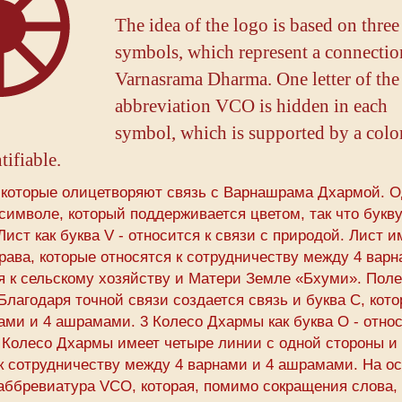
The idea of the logo is based on three
symbols, which represent a connectio
Varnasrama Dharma. One letter of the
abbreviation VCO is hidden in each
symbol, which is supported by a colo
tifiable.
, которые олицетворяют связь с Варнашрама Дхармой. 
имволе, который поддерживается цветом, так что букву
ст как буква V - относится к связи с природой. Лист и
рава, которые относятся к сотрудничеству между 4 варн
ся к сельскому хозяйству и Матери Земле «Бхуми». Пол
 Благодаря точной связи создается связь и буква С, кото
ами и 4 ашрамами. 3 Колесо Дхармы как буква О - относ
Колесо Дхармы имеет четыре линии с одной стороны и
 к сотрудничеству между 4 варнами и 4 ашрамами. На о
аббревиатура VCO, которая, помимо сокращения слова,