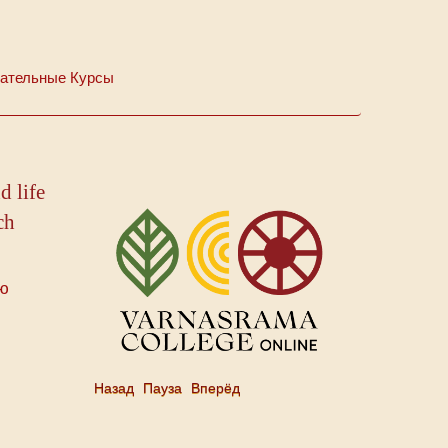
ательные Курсы
d life
ch
ую
Назад
Пауза
Вперёд