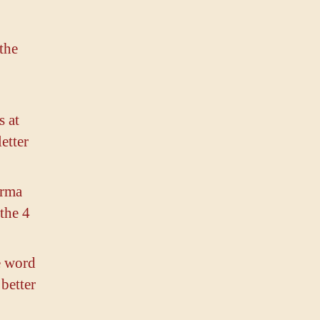
 the
s at
etter
arma
 the 4
e word
better